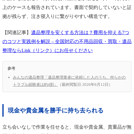
上のケースも報告されています。書面で契約していないと証
拠が残らず、泣き寝入りに繋がりやすい構造です。
【関連記事】
遺品整理を安くする方法は？費用を抑える7つ
のコツと実践例を解説 – 全国対応の不用品回収・買取・遺品
整理ならLink（リンク）にお任せください
参考
みんなの遺品整理「遺品整理業者に依頼した人のうち、何らかの
トラブル経験者は約4割」
（最終閲覧日:2026年6月12日）
現金や貴金属を勝手に持ち去られる
立ち会いなしで作業を任せると、現金や貴金属、貴重品が無