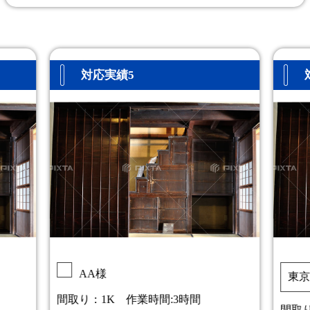
対応実績5
AA様
東京
間取り：1K 作業時間:3時間
間取り