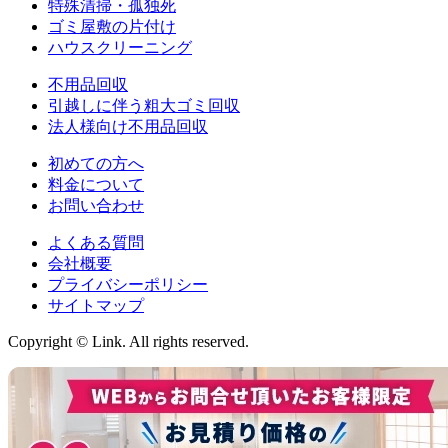
特殊清掃・孤独死
ゴミ屋敷の片付け
ハウスクリーニング
不用品回収
引越しに伴う粗大ゴミ回収
法人様向け不用品回収
初めての方へ
料金について
お問い合わせ
よくある質問
会社概要
プライバシーポリシー
サイトマップ
Copyright © Link. All rights reserved.